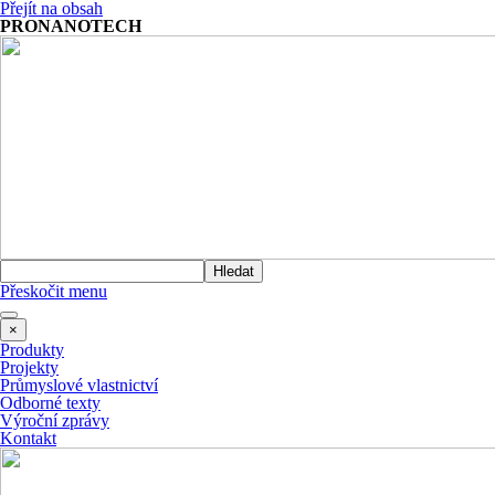
Přejít na obsah
PRONANOTECH
Hledat
Přeskočit menu
×
Produkty
Projekty
Průmyslové vlastnictví
Odborné texty
Výroční zprávy
Kontakt