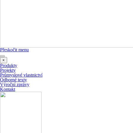
Přeskočit menu
×
Produkty
Projekty
Průmyslové vlastnictví
Odborné texty
Výroční zprávy
Kontakt