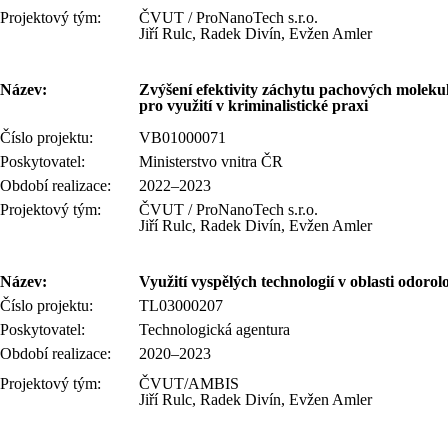
Projektový tým:
ČVUT / ProNanoTech s.r.o.
Jiří Rulc, Radek Divín, Evžen Amler
Název:
Zvýšení efektivity záchytu pachových molek
pro využití v kriminalistické praxi
Číslo projektu:
VB01000071
Poskytovatel:
Ministerstvo vnitra ČR
Období realizace:
2022–2023
Projektový tým:
ČVUT / ProNanoTech s.r.o.
Jiří Rulc, Radek Divín, Evžen Amler
Název:
Využití vyspělých technologií v oblasti odorol
Číslo projektu:
TL03000207
Poskytovatel:
Technologická agentura
Období realizace:
2020–2023
Projektový tým:
ČVUT/AMBIS
Jiří Rulc, Radek Divín, Evžen Amler