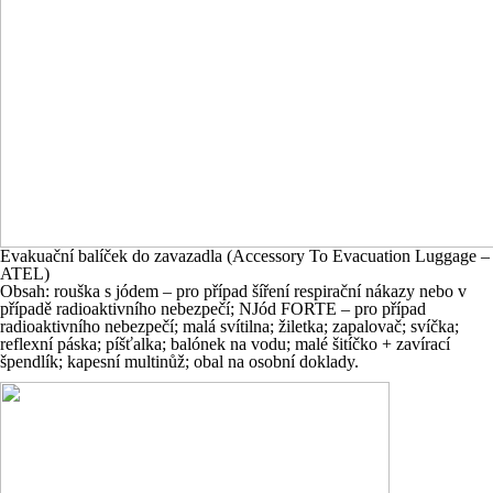
Evakuační balíček do zavazadla (Accessory To Evacuation Luggage –
ATEL)
Obsah: rouška s jódem – pro případ šíření respirační nákazy nebo v
případě radioaktivního nebezpečí; NJód FORTE – pro případ
radioaktivního nebezpečí; malá svítilna; žiletka; zapalovač; svíčka;
reflexní páska; píšťalka; balónek na vodu; malé šitíčko + zavírací
špendlík; kapesní multinůž; obal na osobní doklady.