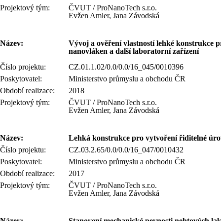
Projektový tým:
ČVUT / ProNanoTech s.r.o.
Evžen Amler, Jana Závodská
Název:
Vývoj a ověření vlastností lehké konstrukce p
nanovláken a další laboratorní zařízení
Číslo projektu:
CZ.01.1.02/0.0/0.0/16_045/0010396
Poskytovatel:
Ministerstvo průmyslu a obchodu ČR
Období realizace:
2018
Projektový tým:
ČVUT / ProNanoTech s.r.o.
Evžen Amler, Jana Závodská
Název:
Lehká konstrukce pro vytvoření řiditelné úro
Číslo projektu:
CZ.03.2.65/0.0/0.0/16_047/0010432
Poskytovatel:
Ministerstvo průmyslu a obchodu ČR
Období realizace:
2017
Projektový tým:
ČVUT / ProNanoTech s.r.o.
Evžen Amler, Jana Závodská
Název:
Stanovení mechanické pevnosti nehtových lak