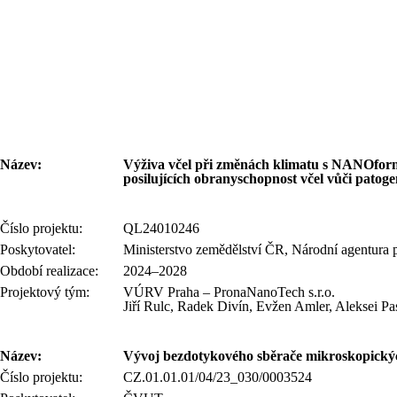
Název:
Výživa včel při změnách klimatu s NANOformu
posilujících obranyschopnost včel vůči patog
Číslo projektu:
QL24010246
Poskytovatel:
Ministerstvo zemědělství ČR, Národní agentura
Období realizace:
2024–2028
Projektový tým:
VÚRV Praha – PronaNanoTech s.r.o.
Jiří Rulc, Radek Divín, Evžen Amler, Aleksei P
Název:
Vývoj bezdotykového sběrače mikroskopických 
Číslo projektu:
CZ.01.01.01/04/23_030/0003524