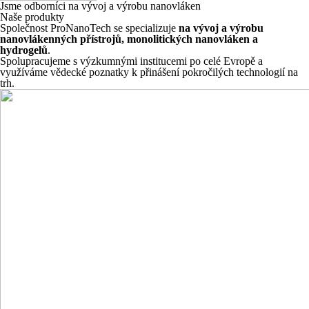
Jsme odborníci na vývoj a výrobu nanovláken
Naše produkty
Společnost ProNanoTech se specializuje
na vývoj a výrobu
nanovlákenných přístrojů, monolitických nanovláken a
hydrogelů
.
Spolupracujeme s výzkumnými institucemi po celé Evropě a
využíváme vědecké poznatky k přinášení pokročilých technologií na
trh.