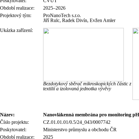
Poskytovatel:
ČVUT
Období realizace:
2025–2026
Projektový tým:
ProNanoTech s.r.o.
Jiří Rulc, Radek Divín, Evžen Amler
Ukázka z
ařízení:
Bezdotykový sběrač mikroskopických částic z
textilií a izolovaná jednotka vývěvy
Název:
Nanovlákenná membrána pro monitoring pH
Číslo projektu:
CZ.01.01.01/0.5/24_043/0007742
Poskytovatel:
Ministerstvo průmyslu a obchodu ČR
Období realizace:
2025