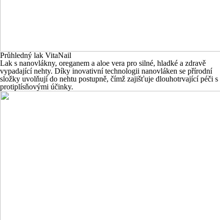
Průhledný lak VitaNail
Lak s nanovlákny, oreganem a aloe vera pro silné, hladké a zdravě
vypadající nehty. Díky inovativní technologii nanovláken se přírodní
složky uvolňují do nehtu postupně, čímž zajišťuje dlouhotrvající péči s
protiplísňovými účinky.