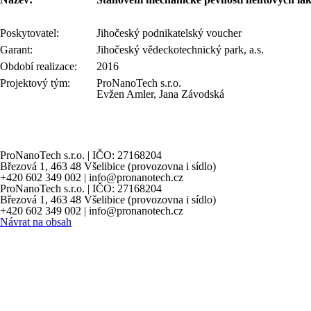
Poskytovatel:
Jihočeský podnikatelský voucher
Garant:
Jihočeský vědeckotechnický park, a.s.
Období realizace:
2016
Projektový tým:
ProNanoTech s.r.o.
Evžen Amler, Jana Závodská
ProNanoTech s.
r.o.
|
IČO: 27168204
Březová 1, 463 48 Všelibice (pro
vozovna i sídlo)
+420 602 349 002
|
info@pronanotech.cz
ProNanoTech s.
r.o.
|
IČO: 27168204
Březová 1, 463 48 Všelibice (pro
vozovna i sídlo)
+420 602 349 002
|
info@pronanotech.cz
Návrat na obsah